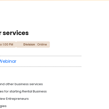
 services
o 1:00 PM
Division
: Online
Webinar
nd other business services
es for starting Rental Business
 New Entrepreneurs
gies