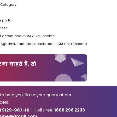
s Category
s portal
vices
er details about CM Yuva Scheme
 and Age limit, important details about CM Yuva Scheme
ा चाहते हैं, तो
o help you. Raise your query at our
desk
1 9129-987-111
| Toll Free:
1800 296 2233
sme@gmail.com