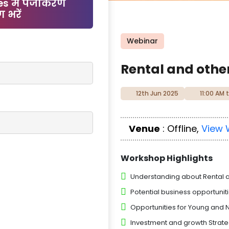
es में पंजीकरण
 भरें
Webinar
Rental and other
12th Jun 2025
11:00 AM t
Venue
: Offline,
View 
Workshop Highlights
Understanding about Rental a
Potential business opportuniti
Opportunities for Young and
Investment and growth Strate