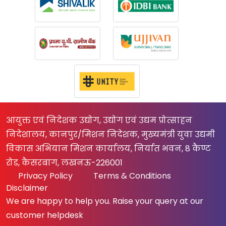
आयुक्त एवं निदेशक उद्योग, उद्योग एवं उद्यम प्रोत्साहन
निदेशालय, कानपुर/मिशन निदेशक, मुख्यमंत्री युवा उद्यमी
विकास अभियान मिशन कार्यालय, निर्यात भवन, 8 कैण्ट
रोड, कैसरबाग, लखनऊ-226001
Privacy Policy
Terms & Conditions
Disclaimer
We are happy to help you. Raise your query at our
customer helpdesk